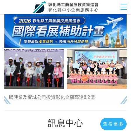
Tog
3大投資方案，投資彰化已破1000億 11月增加了大
騰興業及饗城公司投資彰化金額高達8.2億
本會FB專頁將持續不斷提供最新消息，歡迎查詢
「彰化縣工商發展投資策進會」按讚追蹤，掌握最即時
訊息中心
的好康與資訊!
查看更多
3大投資方案，投資彰化已破1000億 11月增加了大