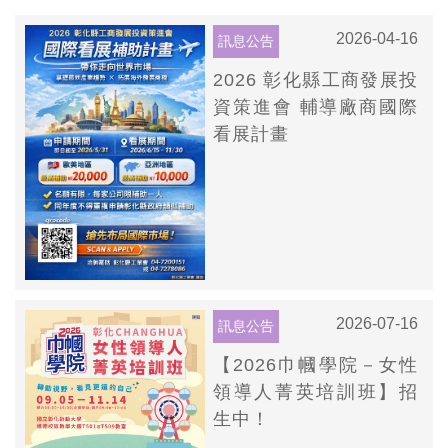
騰興業及饗城公司投資彰化金額高達8.2億
2026-04-16
訊息公告
本會FB專頁將持續不斷提供最新消息，歡迎查詢
「彰化縣工商發展投資策進會」按讚追蹤，掌握最即時
2026 彰化縣工商發展投
的好康與資訊!
資策進會 輔導廠商國際
看展計畫
2026-07-16
訊息公告
【2026巾幗學院－女性
領導人菁英培訓班】招
生中！